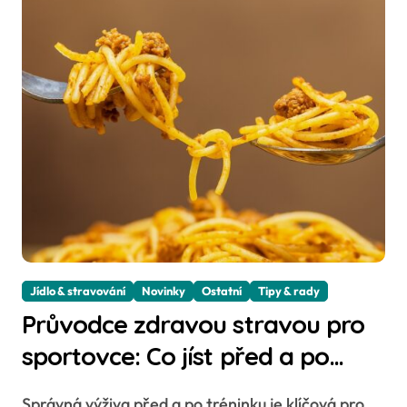
Jídlo & stravování
Novinky
Ostatní
Tipy & rady
Průvodce zdravou stravou pro
sportovce: Co jíst před a po
cvičení
Správná výživa před a po tréninku je klíčová pro