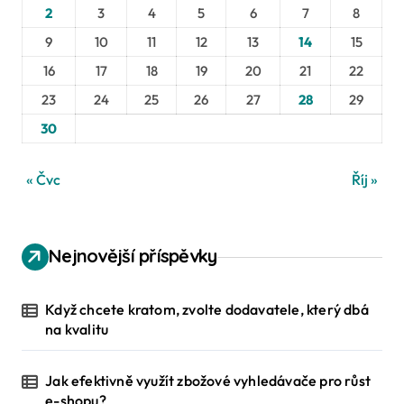
2
3
4
5
6
7
8
9
10
11
12
13
14
15
16
17
18
19
20
21
22
23
24
25
26
27
28
29
30
« Čvc
Říj »
Nejnovější příspěvky
Když chcete kratom, zvolte dodavatele, který dbá
na kvalitu
Jak efektivně využít zbožové vyhledávače pro růst
e-shopu?