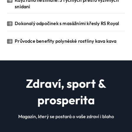
Když ráno nestíháte: 5 rychlých přesto výživných
snídaní
Dokonalý odpočinek s masážními křesly RS Royal
Průvodce benefity polynéské rostliny kava kava
Zdraví, sport &
prosperita
Magazín, který se postará o vaše zdraví i blaho