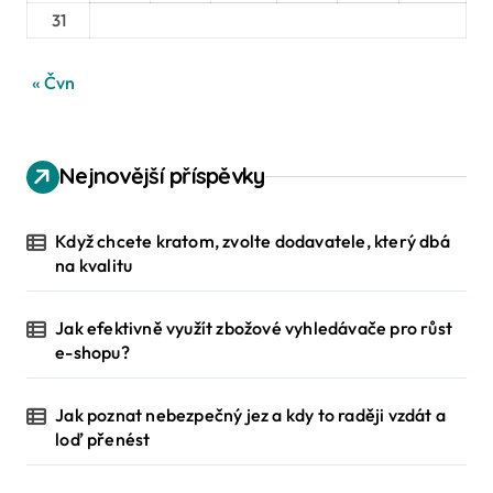
s
31
p
« Čvn
ě
v
Nejnovější příspěvky
e
Když chcete kratom, zvolte dodavatele, který dbá
k
na kvalitu
Jak efektivně využít zbožové vyhledávače pro růst
e-shopu?
Jak poznat nebezpečný jez a kdy to raději vzdát a
loď přenést