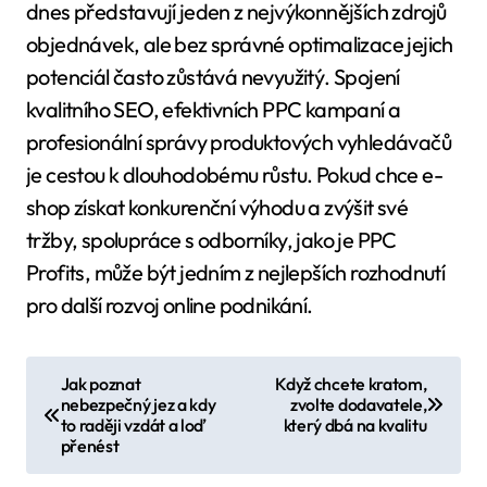
dnes představují jeden z nejvýkonnějších zdrojů
objednávek, ale bez správné optimalizace jejich
potenciál často zůstává nevyužitý. Spojení
kvalitního SEO, efektivních PPC kampaní a
profesionální správy produktových vyhledávačů
je cestou k dlouhodobému růstu. Pokud chce e-
shop získat konkurenční výhodu a zvýšit své
tržby, spolupráce s odborníky, jako je PPC
Profits, může být jedním z nejlepších rozhodnutí
pro další rozvoj online podnikání.
N
Jak poznat
Když chcete kratom,
nebezpečný jez a kdy
zvolte dodavatele,
a
to raději vzdát a loď
který dbá na kvalitu
přenést
v