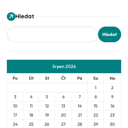
i
g
Hledat
a
Hledat
c
e
p
Srpen 2026
r
Po
Út
St
Čt
Pá
So
Ne
o
1
2
3
4
5
6
7
8
9
p
10
11
12
13
14
15
16
ř
17
18
19
20
21
22
23
í
24
25
26
27
28
29
30