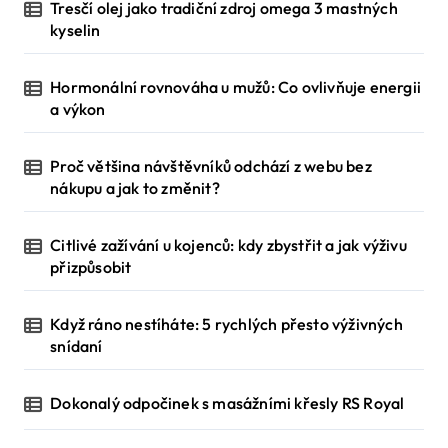
Tresčí olej jako tradiční zdroj omega 3 mastných
kyselin
Hormonální rovnováha u mužů: Co ovlivňuje energii
a výkon
Proč většina návštěvníků odchází z webu bez
nákupu a jak to změnit?
Citlivé zažívání u kojenců: kdy zbystřit a jak výživu
přizpůsobit
Když ráno nestíháte: 5 rychlých přesto výživných
snídaní
Dokonalý odpočinek s masážními křesly RS Royal